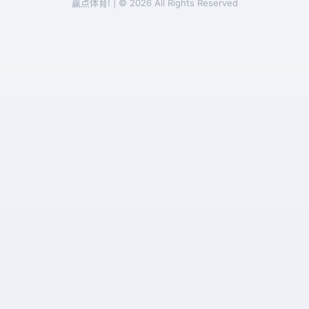
赢点体育! | © 2026 All Rights Reserved